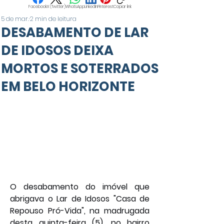
Facebook
X (Twitter)
WhatsApp
LinkedIn
Pinterest
Copiar link
5 de mar.
2 min de leitura
DESABAMENTO DE LAR
DE IDOSOS DEIXA
MORTOS E SOTERRADOS
EM BELO HORIZONTE
O desabamento do imóvel que 
abrigava o Lar de Idosos "Casa de 
Repouso Pró-Vida", na madrugada 
desta quinta-feira (5), no bairro 