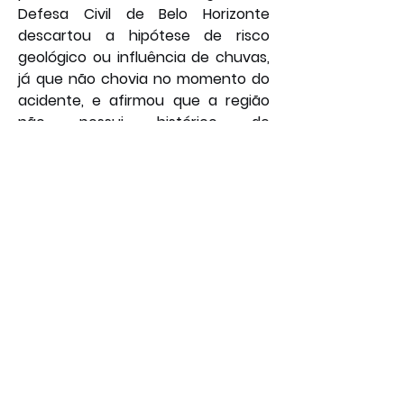
Defesa Civil de Belo Horizonte 
descartou a hipótese de risco 
geológico ou influência de chuvas, 
já que não chovia no momento do 
acidente, e afirmou que a região 
não possui histórico de 
deslizamentos. A suspeita inicial 
recai sobre um possível problema 
estrutural, embora a Prefeitura de 
Belo Horizonte tenha informado 
que o lar de idosos possuía alvará 
de funcionamento e sanitário 
válidos, com vistoria realizada pela 
Vigilância Sanitária em janeiro 
deste ano. A Polícia Civil deverá 
realizar uma perícia para 
determinar as causas do colapso 
assim que os trabalhos de resgate 
forem concluídos.