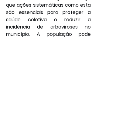
que ações sistemáticas como esta 
são essenciais para proteger a 
saúde coletiva e reduzir a 
incidência de arboviroses no 
município. A população pode 
contribuir fazendo a sua parte, 
vistoriando suas residências e 
locais de trabalho semanalmente, e 
comunicando possíveis focos por 
meio dos canais oficiais da 
Secretaria Municipal de Saúde.
Por: João Bosco
Saúde
Política
Geral