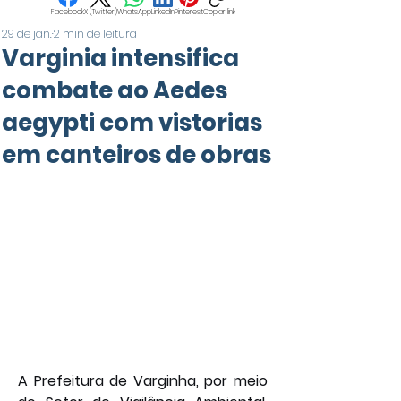
Facebook
X (Twitter)
WhatsApp
LinkedIn
Pinterest
Copiar link
29 de jan.
2 min de leitura
Varginia intensifica
combate ao Aedes
aegypti com vistorias
em canteiros de obras
A Prefeitura de Varginha, por meio 