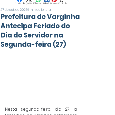
Facebook
X (Twitter)
WhatsApp
LinkedIn
Pinterest
Copiar link
27 de out. de 2025
1 min de leitura
Prefeitura de Varginha
Antecipa Feriado do
Dia do Servidor na
Segunda-feira (27)
Nesta segunda-feira, dia 27, a 