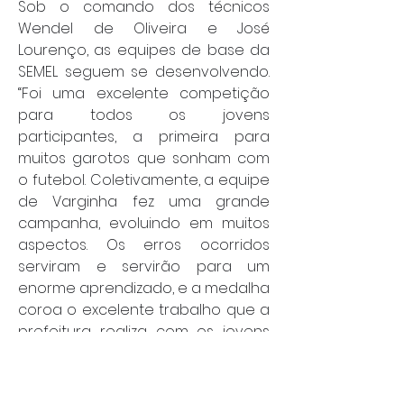
Sob o comando dos técnicos 
Wendel de Oliveira e José 
Lourenço, as equipes de base da 
SEMEL seguem se desenvolvendo. 
“Foi uma excelente competição 
para todos os jovens 
participantes, a primeira para 
muitos garotos que sonham com 
o futebol. Coletivamente, a equipe 
de Varginha fez uma grande 
campanha, evoluindo em muitos 
aspectos. Os erros ocorridos 
serviram e servirão para um 
enorme aprendizado, e a medalha 
coroa o excelente trabalho que a 
prefeitura realiza com os jovens 
de toda a cidade no futebol de 
base”, avaliou a comissão técnica. 
A participação de Varginha na 