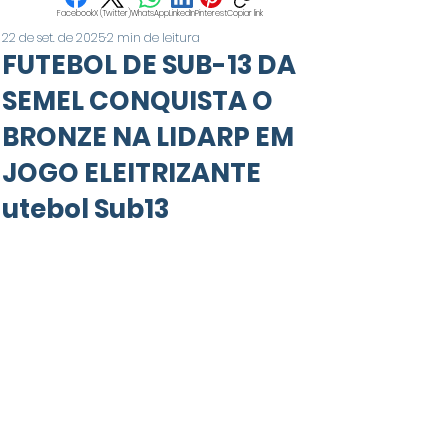
Facebook
X (Twitter)
WhatsApp
LinkedIn
Pinterest
Copiar link
22 de set. de 2025
2 min de leitura
FUTEBOL DE SUB-13 DA
SEMEL CONQUISTA O
BRONZE NA LIDARP EM
JOGO ELEITRIZANTE
utebol Sub13