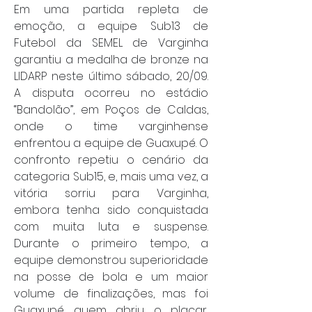
Em uma partida repleta de 
emoção, a equipe Sub13 de 
Futebol da SEMEL de Varginha 
garantiu a medalha de bronze na 
LIDARP neste último sábado, 20/09. 
A disputa ocorreu no estádio 
“Bandolão”, em Poços de Caldas, 
onde o time varginhense 
enfrentou a equipe de Guaxupé. O 
confronto repetiu o cenário da 
categoria Sub15, e, mais uma vez, a 
vitória sorriu para Varginha, 
embora tenha sido conquistada 
com muita luta e suspense. 
Durante o primeiro tempo, a 
equipe demonstrou superioridade 
na posse de bola e um maior 
volume de finalizações, mas foi 
Guaxupé quem abriu o placar, 