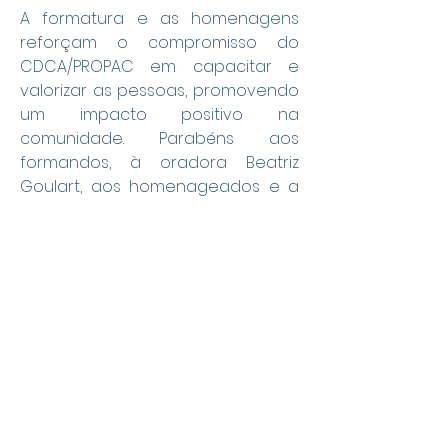
A formatura e as homenagens 
reforçam o compromisso do 
CDCA/PROPAC em capacitar e 
valorizar as pessoas, promovendo 
um impacto positivo na 
comunidade. Parabéns aos 
formandos, à oradora Beatriz 
Goulart, aos homenageados e a 
todos os envolvidos nessa jornada 
de aprendizado e superação.
Social
Geral