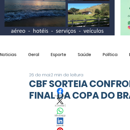
Noticias
Geral
Esporte
Saúde
Política
26 de mai.
2 min de leitura
Utilidade Pública
CBF SORTEIA CONFRO
FINAL DA COPA DO BR
Facebook
X (Twitter)
WhatsApp
LinkedIn