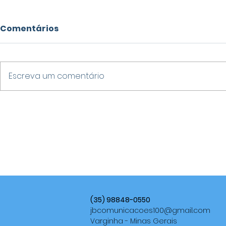
Comentários
Escreva um comentário
STF DÁ 15 DIAS PARA
FAIL SUMM
SENADORA E DEPUTADO
EMPRESÁR
EXPLICAREM ACUSAÇÕES
VARGINHA
CONTRA ALFREDO
RESSIGNIF
GASPAR EM MEIO A CRISE
DOS ERRO
NA CPMI DO INSS
EMPREEND
(35) 98848-0550
jbcomunicacoes100@gmail.com
Varginha - Minas Gerais