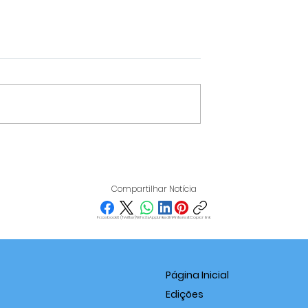
IT REÚNE
VARGINHA DESTACA-SE
IOS EM
NO IDEB 2025 E SUPERA
 PARA
MÉDIA NACIONAL NOS
Compartilhar Notícia
ICAR O PAPEL
ANOS FINAIS DO ENSINO
S NO
FUNDAMENTAL
Facebook
X (Twitter)
WhatsApp
LinkedIn
Pinterest
Copiar link
EDORISMO
Página Inicial
Edições