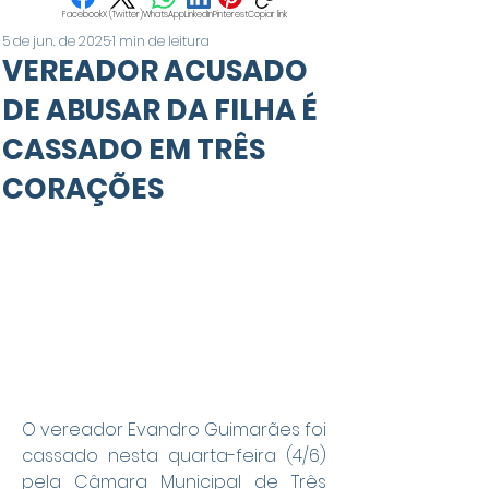
Facebook
X (Twitter)
WhatsApp
LinkedIn
Pinterest
Copiar link
5 de jun. de 2025
1 min de leitura
VEREADOR ACUSADO
DE ABUSAR DA FILHA É
CASSADO EM TRÊS
CORAÇÕES
O vereador Evandro Guimarães foi 
cassado nesta quarta-feira (4/6) 
pela Câmara Municipal de Três 