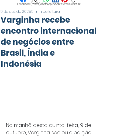
Facebook
X (Twitter)
WhatsApp
LinkedIn
Pinterest
Copiar link
9 de out. de 2025
2 min de leitura
Varginha recebe
encontro internacional
de negócios entre
Brasil, Índia e
Indonésia
Na manhã desta quinta-feira, 9 de 
outubro, Varginha sediou a edição 