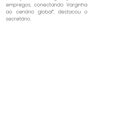
empregos, conectando Varginha 
ao cenário global”, destacou o 
secretário.
O evento consolida Varginha 
como um polo estratégico de 
desenvolvimento econômico e 
logístico, ampliando sua presença 
nas rotas internacionais de 
negócios e inovação.
Por: João Bosco
Social