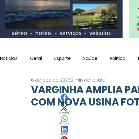
Noticias
Geral
Esporte
Saúde
Política
6 de dez. de 2025
2 min de leitura
Utilidade Pública
VARGINHA AMPLIA P
COM NOVA USINA FO
Facebook
X (Twitter)
WhatsApp
LinkedIn