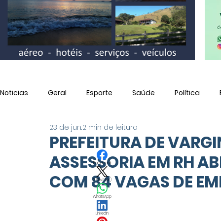
Noticias
Geral
Esporte
Saúde
Política
23 de jun.
2 min de leitura
Utilidade Pública
PREFEITURA DE VARG
ASSESSORIA EM RH A
Facebook
COM 84 VAGAS DE E
X (Twitter)
WhatsApp
LinkedIn