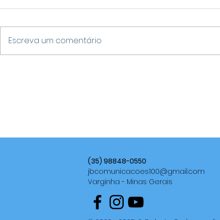
Escreva um comentário
VARGINHA DESTACA-SE
ALERTAS
NO IDEB 2025 E SUPERA
METEOROL
MÉDIA NACIONAL NOS
VENDAVAIS
ANOS FINAIS DO ENSINO
TEMPESTAD
FUNDAMENTAL
UMIDADE 
BRASIL AT
(35) 98848-0550
jbcomunicacoes100@gmail.com
Varginha - Minas Gerais