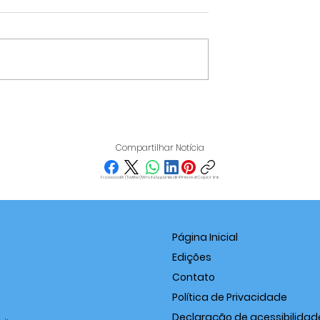
HOMEM É PRESO POR
ÓGICOS:
IMPORTUNAÇÃO SEXUA
,
PRÓXIMO AO CAMPUS D
Compartilhar Notícia
ES E BAIXA
UNIFAL EM VARGINHA
ATINGEM O
Facebook
X (Twitter)
WhatsApp
LinkedIn
Pinterest
Copiar link
É SEXTA-FEIRA
Página Inicial
Edições
Contato
Política de Privacidade
Declaração de acessibilidad