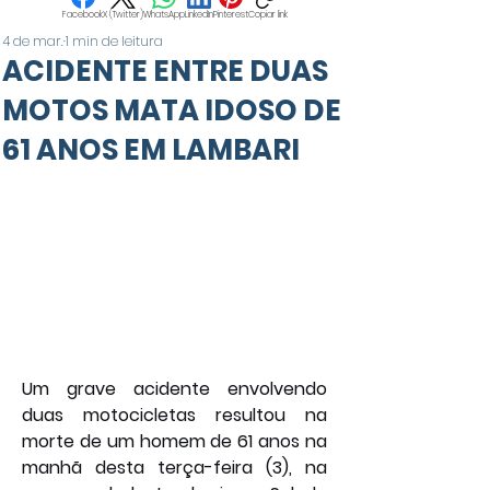
Facebook
X (Twitter)
WhatsApp
LinkedIn
Pinterest
Copiar link
4 de mar.
1 min de leitura
ACIDENTE ENTRE DUAS
MOTOS MATA IDOSO DE
61 ANOS EM LAMBARI
Um grave acidente envolvendo 
duas motocicletas resultou na 
morte de um homem de 61 anos na 
manhã desta terça-feira (3), na 