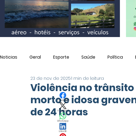
Noticias
Geral
Esporte
Saúde
Política
23 de nov. de 2025
1 min de leitura
Utilidade Pública
Violência no trânsito
morto e idosa grave
Facebook
de 24 horas
X (Twitter)
WhatsApp
LinkedIn