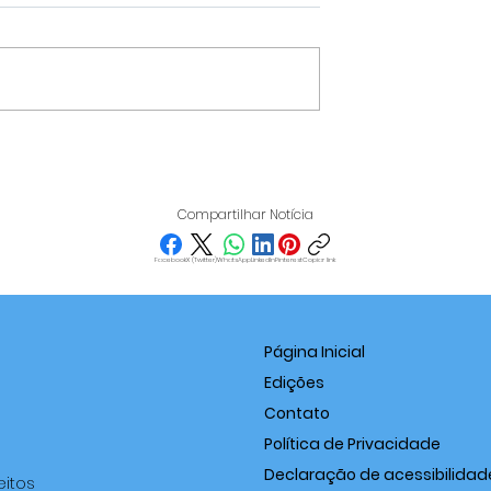
 DESTACA-SE
FLÁVIO BOLSONARO
IO NACIONAL
MUDA O TABULEIRO EM
 PROJETOS
MINAS E LANÇA FLÁVIO
Compartilhar Notícia
MELHORES DO
ROSCOE, EX-PRESIDENT
GA STEAM 2026
DA FIEMG, AO PALÁCIO
Facebook
X (Twitter)
WhatsApp
LinkedIn
Pinterest
Copiar link
TIRADENTES
Página Inicial
Edições
Contato
Política de Privacidade
Declaração de acessibilidad
eitos