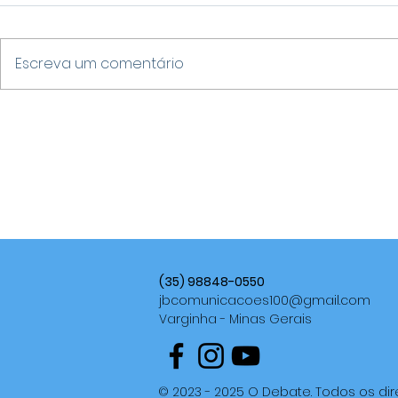
Escreva um comentário
SERVIDORA PÚBLICA DE
VARGINHA
TRÊS PONTAS É PRESA
NO CENÁR
POR SUSPEITA DE DESVIO
COM SETE
DE R$ 2,7 MILHÕES DOS
ENTRE OS 
COFRES MUNICIPAIS
PRÊMIO LI
(35) 98848-0550
jbcomunicacoes100@gmail.com
Varginha - Minas Gerais
© 2023 - 2025 O Debate. Todos os dir