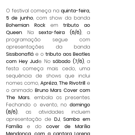
O festival começa na 
quinta-feira, 
5 de junho
, com show da banda 
Bohemian Rock
 em 
tributo ao 
Queen
. Na 
sexta-feira (6/6)
, a 
programação segue com 
apresentações da banda 
Sissibonaflá
 e o 
tributo aos Beatles 
com Hey Jud
e. No 
sábado (7/6)
, a 
festa começa mais cedo, uma 
sequência de shows que inclui 
nomes como, 
Apréza
, 
The Rivotrill
 e 
o animado 
Bruno Mars Cover com 
The Mars.
 embala os presentes. 
Fechando o evento, no 
domingo 
(8/6)
, as atividades incluem 
apresentação de 
DJ
, 
Samba em 
Família
 e do 
cover de Marília 
Mendonça, com a cantora Lorena 