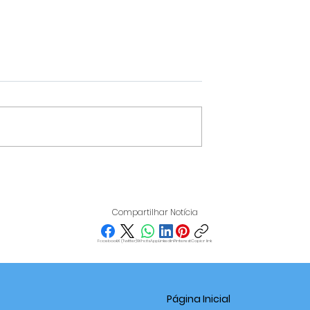
HOMEM É PRESO POR
ÓGICOS:
IMPORTUNAÇÃO SEXUA
,
PRÓXIMO AO CAMPUS D
Compartilhar Notícia
ES E BAIXA
UNIFAL EM VARGINHA
ATINGEM O
Facebook
X (Twitter)
WhatsApp
LinkedIn
Pinterest
Copiar link
É SEXTA-FEIRA
Página Inicial