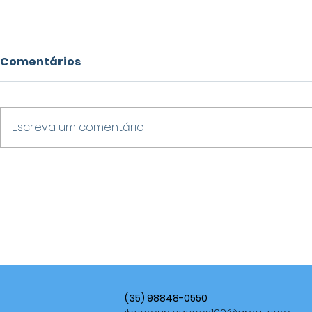
Comentários
Escreva um comentário
VARGINHA DESTACA-SE
ALERTAS
NO IDEB 2025 E SUPERA
METEOROL
MÉDIA NACIONAL NOS
VENDAVAIS
ANOS FINAIS DO ENSINO
TEMPESTAD
FUNDAMENTAL
UMIDADE 
BRASIL AT
(35) 98848-0550