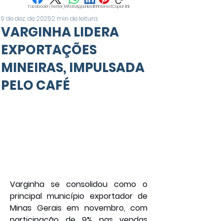
Facebook
X (Twitter)
WhatsApp
LinkedIn
Pinterest
Copiar link
9 de dez. de 2025
2 min de leitura
VARGINHA LIDERA
EXPORTAÇÕES
MINEIRAS, IMPULSADA
PELO CAFÉ
Varginha se consolidou como o 
principal município exportador de 
Minas Gerais em novembro, com 
participação de 9% nas vendas 