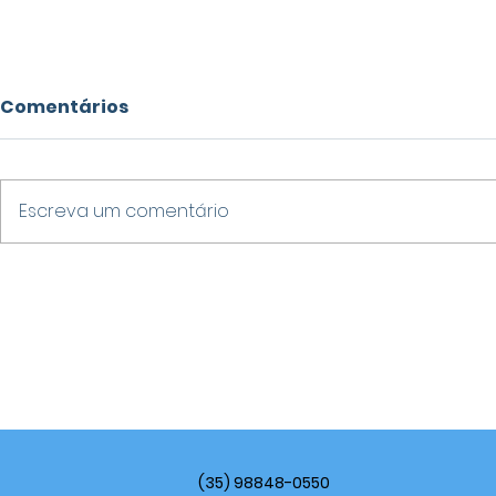
Comentários
Escreva um comentário
STF DÁ 15 DIAS PARA
FAIL SUMM
SENADORA E DEPUTADO
EMPRESÁR
EXPLICAREM ACUSAÇÕES
VARGINHA
CONTRA ALFREDO
RESSIGNIF
GASPAR EM MEIO A CRISE
DOS ERRO
NA CPMI DO INSS
EMPREEND
(35) 98848-0550