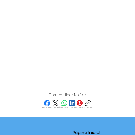
IT REÚNE
VARGINHA DESTACA-SE
IOS EM
NO IDEB 2025 E SUPERA
 PARA
MÉDIA NACIONAL NOS
Compartilhar Notícia
ICAR O PAPEL
ANOS FINAIS DO ENSINO
S NO
FUNDAMENTAL
Facebook
X (Twitter)
WhatsApp
LinkedIn
Pinterest
Copiar link
EDORISMO
Página Inicial