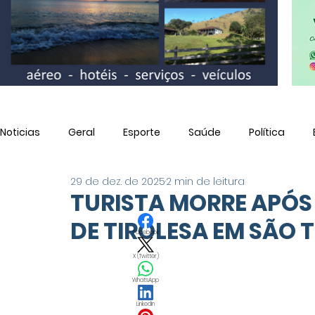
Noticias
Geral
Esporte
Saúde
Política
29 de dez. de 2025
2 min de leitura
Utilidade Pública
TURISTA MORRE APÓS
DE TIROLESA EM SÃO 
Facebook
X (Twitter)
WhatsApp
LinkedIn