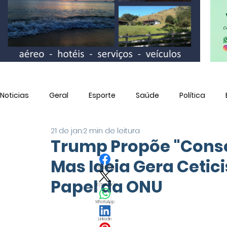
Noticias
Geral
Esporte
Saúde
Política
21 de jan.
2 min de leitura
Utilidade Pública
Trump Propõe "Conse
Mas Ideia Gera Cetic
Facebook
Papel da ONU
X (Twitter)
WhatsApp
LinkedIn