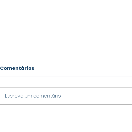
Comentários
Escreva um comentário
PREFEITO DE VARGINHA
VARGINHA 
PRESTA DEPOIMENTO À
OBMEP 202
CEI QUE APURA
102 ALUNO