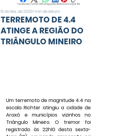
Facebook
X (Twitter)
WhatsApp
LinkedIn
Pinterest
Copiar link
13 de dez. de 2025
1 min de leitura
TERREMOTO DE 4.4
ATINGE A REGIÃO DO
TRIÂNGULO MINEIRO
Um terremoto de magnitude 4.4 na 
escala Richter atingiu a cidade de 
Araxá e municípios vizinhos no 
Triângulo Mineiro. O tremor foi 
registrado às 22h10 desta sexta-