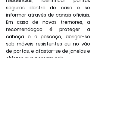
residências, identificar pontos 
seguros dentro de casa e se 
informar através de canais oficiais. 
Em caso de novos tremores, a 
recomendação é proteger a 
cabeça e o pescoço, abrigar-se 
sob móveis resistentes ou no vão 
de portas, e afastar-se de janelas e 
objetos que possam cair. 
Por: João Bosco
Social
Geral