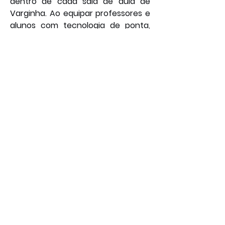
dentro de cada sala de aula de 
Varginha. Ao equipar professores e 
alunos com tecnologia de ponta, 
gratuita e de fácil uso, 
promovemos não apenas a 
modernização, mas uma verdadeira 
revolução na qualidade e no 
engajamento do processo de 
aprendizagem. Esta parceria com o 
Canva Educação é um 
investimento direto no potencial 
criativo de cada indivíduo da nossa 
rede e um passo decisivo para 
construir uma educação pública 
ainda mais efetiva, inclusiva e 
inspiradora. 
Por: João Bosco
Social
Geral