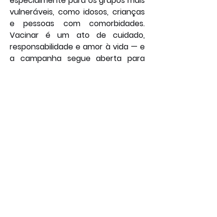
especialmente para os grupos mais 
vulneráveis, como idosos, crianças 
e pessoas com comorbidades. 
Vacinar é um ato de cuidado, 
responsabilidade e amor à vida — e 
a campanha segue aberta para 
que mais cidadãos possam aderir. A 
expectativa da pasta é que novos 
mutirões sejam realizados nas 
próximas semanas, ampliando 
ainda mais a cobertura vacinal no 
município.
Por: João Bosco
Saúde
Geral