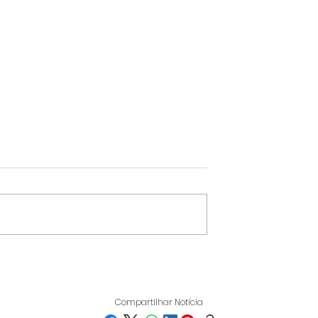
IT REÚNE
VARGINHA DESTACA-SE
IOS EM
NO IDEB 2025 E SUPERA
 PARA
MÉDIA NACIONAL NOS
Compartilhar Notícia