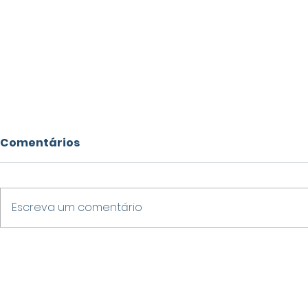
Comentários
Escreva um comentário
STF DÁ 15 DIAS PARA
FAIL SUMM
SENADORA E DEPUTADO
EMPRESÁR
EXPLICAREM ACUSAÇÕES
VARGINHA