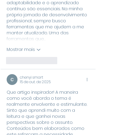
adaptabilidade e o aprendizado 
contínuo são essenciais. Na minha 
própria jornada de desenvolvimento 
profissional, sempre busco 
ferramentas que me ajudem a me 
manter atualizado. Uma das 
ferramentas que…
Mostrar mais
Curtir
Responder
chenyi smart
15 de out. de 2025
Que artigo inspirador! A maneira 
como você aborda o tema é 
realmente envolvente e estimulante. 
Sinto que aprendi muito com a 
leitura e que ganhei novas 
perspectivas sobre o assunto. 
Conteúdos bem elaborados como 
este reforçam a necessidade 