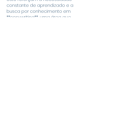
constante de aprendizado e a 
busca por conhecimento em 
**copywriting**, uma área que 
considero fundamental para o 
sucesso de qualquer estratégia de 
comunicação. Tenho utilizado 
diversas técnicas e ferramentas 
para aprimorar minhas habilidades 
em **copywriting** e tenho 
encontrado ótimos resultados. Se 
você…
Mostrar mais
Curtir
Responder
chenyi smart
15 de out. de 2025
Admiro a sua capacidade de 
apresentar informações complexas 
de forma tão acessível e envolvente. 