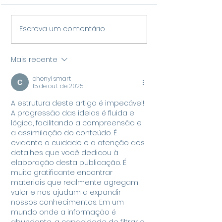
VARGINHA BRILHA NA
STF DERROTA
Escreva um comentário
OBMEP 2026 E
ALEXANDRE DE
CLASSIFICA 102
MORAES E DEC
Mais recente
ALUNOS DA REDE
MONITORAME
chenyi smart
MUNICIPAL PARA A
NOTURNO POD
15 de out. de 2025
SEGUNDA FASE
DESCONTADO 
A estrutura deste artigo é impecável! 
PENA DE RÉU D
A progressão das ideias é fluida e 
JANEIRO
lógica, facilitando a compreensão e 
a assimilação do conteúdo. É 
evidente o cuidado e a atenção aos 
detalhes que você dedicou à 
elaboração desta publicação. É 
muito gratificante encontrar 
materiais que realmente agregam 
valor e nos ajudam a expandir 
nossos conhecimentos. Em um 
mundo onde a informação é 
abundante, a capacidade de filtrar o 