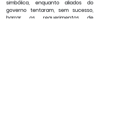
simbólica, enquanto aliados do 
governo tentaram, sem sucesso, 
barrar os requerimentos de 
interesse da oposição. Com a 
aprovação, a comissão terá acesso 
a extratos bancários, 
movimentações financeiras, 
declarações de Imposto de Renda e 
contratos de Lulinha referentes ao 
período de janeiro de 2022 a janeiro 
de 2026, podendo agora verificar a 
compatibilidade das 
movimentações com as suspeitas 
levantadas pela Polícia Federal.
Por: João Bosco
Foto: Redes Sociais
Policial
Política
Geral