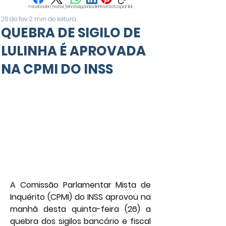
Facebook
X (Twitter)
WhatsApp
LinkedIn
Pinterest
Copiar link
26 de fev.
2 min de leitura
QUEBRA DE SIGILO DE
LULINHA É APROVADA
NA CPMI DO INSS
A Comissão Parlamentar Mista de 
Inquérito (CPMI) do INSS aprovou na 
manhã desta quinta-feira (26) a 
quebra dos sigilos bancário e fiscal 