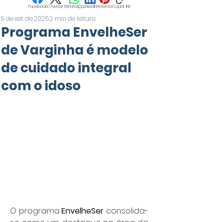
Facebook
X (Twitter)
WhatsApp
LinkedIn
Pinterest
Copiar link
9 de set. de 2025
2 min de leitura
Programa EnvelheSer
de Varginha é modelo
de cuidado integral
com o idoso
O programa 
EnvelheSer
 consolida-