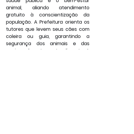
saúde pública e o bem-estar 
animal, aliando atendimento 
gratuito à conscientização da 
população. A Prefeitura orienta os 
tutores que levem seus cães com 
coleira ou guia, garantindo a 
segurança dos animais e das 
equipes durante o atendimento. A 
expectativa é atender um grande 
número de animais e mobilizar os 
moradores das regiões 
contempladas no enfrentamento à 
doença.
Por: João Bosco
Foto: Redes Sociais
Social
Saúde
Geral