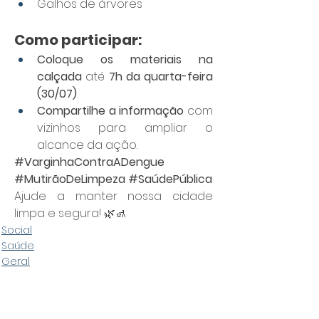
Galhos de árvores
Como participar:
Coloque os materiais na 
calçada
 até 
7h da quarta-feira 
(30/07)
.
Compartilhe a informação
 com 
vizinhos para ampliar o 
alcance da ação.
#VarginhaContraADengue
#MutirãoDeLimpeza
#SaúdePública
Ajude a manter nossa cidade 
limpa e segura! 🌿🚮
Social
Saúde
Geral