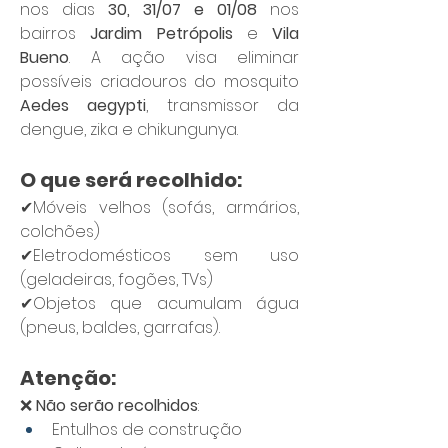
nos dias 
30, 31/07 e 01/08
 nos 
bairros 
Jardim Petrópolis
 e 
Vila 
Bueno
. A ação visa eliminar 
possíveis criadouros do mosquito 
Aedes aegypti
, transmissor da 
dengue, zika e chikungunya.
O que será recolhido:
✔Móveis velhos (sofás, armários, 
colchões) 
✔Eletrodomésticos sem uso 
(geladeiras, fogões, TVs) 
✔Objetos que acumulam água 
(pneus, baldes, garrafas).
Atenção:
❌ 
Não serão recolhidos
:
Entulhos de construção