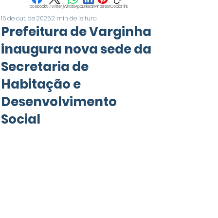
Facebook
X (Twitter)
WhatsApp
LinkedIn
Pinterest
Copiar link
16 de out. de 2025
2 min de leitura
Prefeitura de Varginha
inaugura nova sede da
Secretaria de
Habitação e
Desenvolvimento
Social