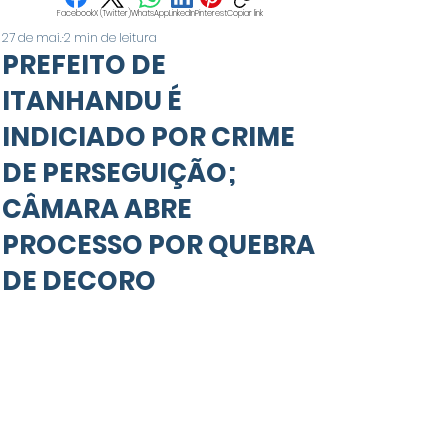
Facebook
X (Twitter)
WhatsApp
LinkedIn
Pinterest
Copiar link
27 de mai.
2 min de leitura
PREFEITO DE
ITANHANDU É
INDICIADO POR CRIME
DE PERSEGUIÇÃO;
CÂMARA ABRE
PROCESSO POR QUEBRA
DE DECORO