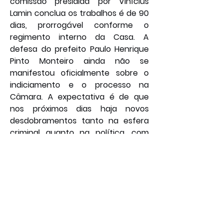
comissão presidida por Vinícius 
Lamin conclua os trabalhos é de 90 
dias, prorrogável conforme o 
regimento interno da Casa. A 
defesa do prefeito Paulo Henrique 
Pinto Monteiro ainda não se 
manifestou oficialmente sobre o 
indiciamento e o processo na 
Câmara. A expectativa é de que 
nos próximos dias haja novos 
desdobramentos tanto na esfera 
criminal quanto na política, com 
possibilidade de oitiva de 
testemunhas e análise. A 
população itanhanduense 
acompanha com atenção o 
desenrolar do caso, que envolve as 
duas principais esferas de poder do 
município.