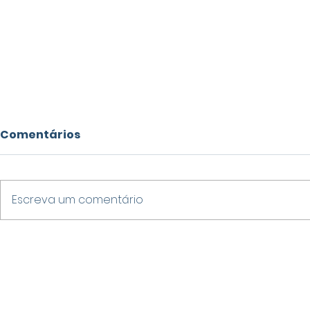
Comentários
Escreva um comentário
SERVIDORA PÚBLICA DE
VARGINHA
TRÊS PONTAS É PRESA
NO CENÁR
POR SUSPEITA DE DESVIO
COM SETE
DE R$ 2,7 MILHÕES DOS
ENTRE OS 