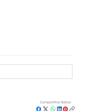
 DESTACA-SE
FLÁVIO BOLSONARO
IO NACIONAL
MUDA O TABULEIRO EM
 PROJETOS
MINAS E LANÇA FLÁVIO
Compartilhar Notícia
MELHORES DO
ROSCOE, EX-PRESIDENT