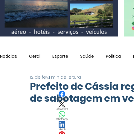
Noticias
Geral
Esporte
Saúde
Política
12 de fev.
1 min de leitura
Utilidade Pública
Prefeito de Cássia re
de sabotagem em veí
Facebook
X (Twitter)
WhatsApp
LinkedIn