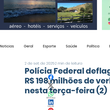
Noticias
Geral
Esporte
Saúde
Política
2 de set. de 2025
2 min de leitura
Utilidade Pública
Polícia Federal defl
R$ 198 milhões de ve
Facebook
nesta terça-feira (2)
X (Twitter)
WhatsApp
LinkedIn