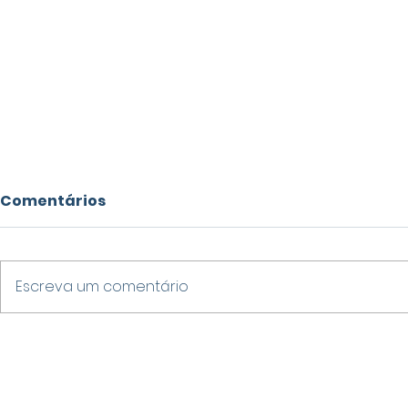
Comentários
Escreva um comentário
VARGINHA DESTACA-SE
ALERTAS
NO IDEB 2025 E SUPERA
METEOROL
MÉDIA NACIONAL NOS
VENDAVAIS