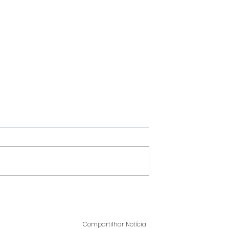
HOMEM É PRESO POR
ÓGICOS:
IMPORTUNAÇÃO SEXUA
,
PRÓXIMO AO CAMPUS D
Compartilhar Notícia