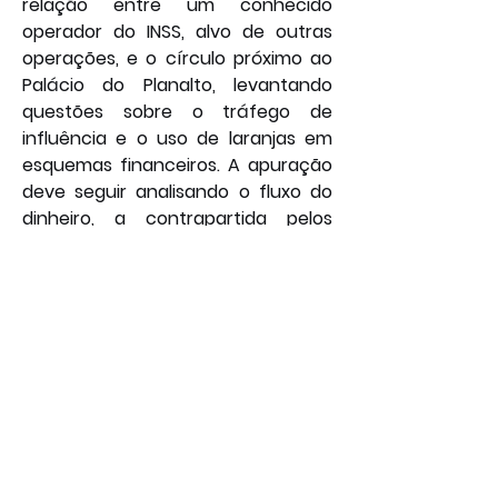
relação entre um conhecido 
operador do INSS, alvo de outras 
operações, e o círculo próximo ao 
Palácio do Planalto, levantando 
questões sobre o tráfego de 
influência e o uso de laranjas em 
esquemas financeiros. A apuração 
deve seguir analisando o fluxo do 
dinheiro, a contrapartida pelos 
pagamentos e a veracidade das 
alegações feitas nas mensagens, 
em um processo que busca 
distinguir ilações de provas 
concretas, sob a supervisão do STF 
para garantir a isenção legal 
necessária em um tema de alta 
sensibilidade política. 
Por: João Bosco
Policial