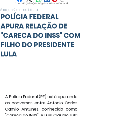
Facebook
X (Twitter)
WhatsApp
LinkedIn
Pinterest
Copiar link
8 de jan.
2 min de leitura
POLÍCIA FEDERAL
APURA RELAÇÃO DE
"CARECA DO INSS" COM
FILHO DO PRESIDENTE
LULA
A Polícia Federal (PF) está apurando 
as conversas entre Antonio Carlos 
Camilo Antunes, conhecido como 
"Careca do INSS", e Luís Cláudio Lula 