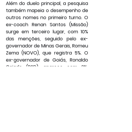
Além do duelo principal, a pesquisa 
também mapeia o desempenho de 
outros nomes no primeiro turno. O 
ex-coach Renan Santos (Missão) 
surge em terceiro lugar, com 10% 
das menções, seguido pelo ex-
governador de Minas Gerais, Romeu 
Zema (NOVO), que registra 5%. O 
ex-governador de Goiás, Ronaldo 
Caiado (PSD), aparece com 3%, 
completando o pelotão de 
candidatos com menor 
capilaridade. Especialistas lembram 
que, a seis meses do pleito, os 
índices ainda são voláteis e 
fortemente influenciados pelo 
tempo de exposição na mídia e 
pelo financiamento de campanha. 
Por: João Bosco