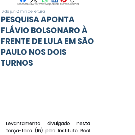
Facebook
X (Twitter)
WhatsApp
LinkedIn
Pinterest
Copiar link
16 de jun.
2 min de leitura
PESQUISA APONTA
FLÁVIO BOLSONARO À
FRENTE DE LULA EM SÃO
PAULO NOS DOIS
TURNOS
Levantamento divulgado nesta 
terça-feira (16) pelo Instituto Real 