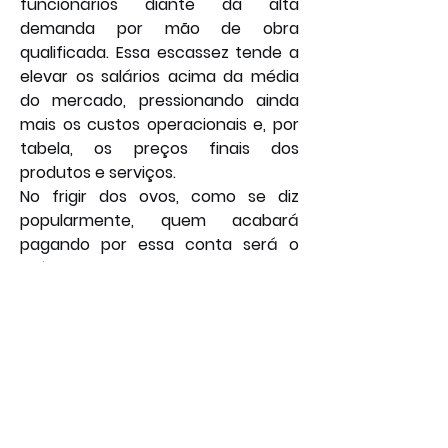
funcionários diante da alta 
demanda por mão de obra 
qualificada. Essa escassez tende a 
elevar os salários acima da média 
do mercado, pressionando ainda 
mais os custos operacionais e, por 
tabela, os preços finais dos 
produtos e serviços.
No frigir dos ovos, como se diz 
popularmente, quem acabará 
pagando por essa conta será o 
próprio consumidor — ou seja, o 
trabalhador que, a princípio, 
acredita usufruir das vantagens do 
fim da escala 6x1 proposto pelo 
governo. A ironia, apontada por 
críticos da medida, é que o mesmo 
beneficiado pela redução da 
jornada poderá sentir no bolso os 