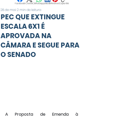
Facebook
X (Twitter)
WhatsApp
LinkedIn
Pinterest
Copiar link
28 de mai.
2 min de leitura
PEC QUE EXTINGUE
ESCALA 6X1 É
APROVADA NA
CÂMARA E SEGUE PARA
O SENADO
A Proposta de Emenda à 