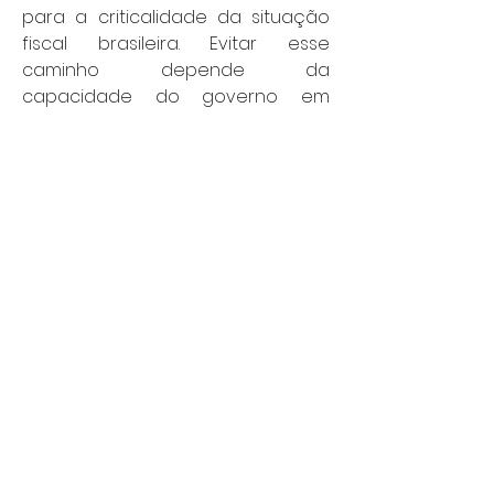
para a criticalidade da situação 
fiscal brasileira. Evitar esse 
caminho depende da 
capacidade do governo em 
implementar, por conta própria, 
um crível e consistente ajuste 
fiscal que convença o mercado 
de seu compromisso com a 
sustentabilidade da dívida. A 
alternativa é abrir mão de parte 
da autonomia política em troca 
de um socorro financeiro que, 
embora paliativo, viria 
acompanhado de um custo social 
e econômico significativo para a 
população.
Por: João Bosco
Economia