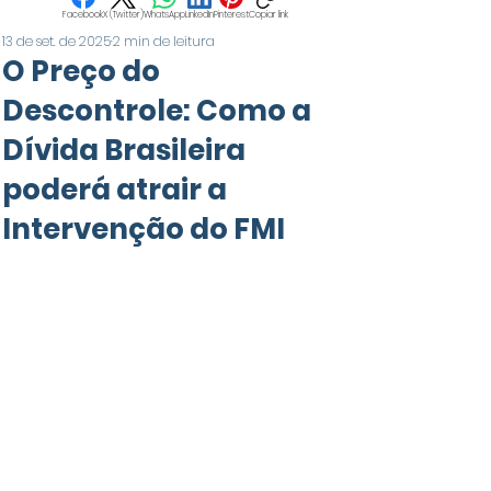
Facebook
X (Twitter)
WhatsApp
LinkedIn
Pinterest
Copiar link
13 de set. de 2025
2 min de leitura
O Preço do
Descontrole: Como a
Dívida Brasileira
poderá atrair a
Intervenção do FMI