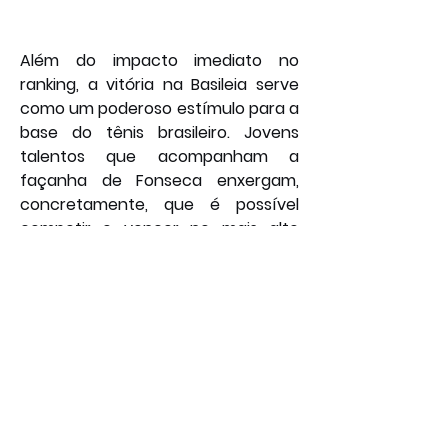
Além do impacto imediato no 
ranking, a vitória na Basileia serve 
como um poderoso estímulo para a 
base do tênis brasileiro. Jovens 
talentos que acompanham a 
façanha de Fonseca enxergam, 
concretamente, que é possível 
competir e vencer no mais alto 
nível. Sua conquista não é apenas 
um feito pessoal, mas um legado 
que inspira uma geração, 
reacendendo a paixão pelo tênis no 
país e plantando a semente para 
um futuro com ainda mais 
representatividade e sucesso. 
Por: João Bosco
Foto: Reuters