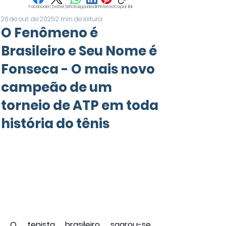
Facebook
X (Twitter)
WhatsApp
LinkedIn
Pinterest
Copiar link
26 de out. de 2025
2 min de leitura
O Fenômeno é
Brasileiro e Seu Nome é
Fonseca - O mais novo
campeão de um
torneio de ATP em toda
história do tênis
O tenista brasileiro sagrou-se 