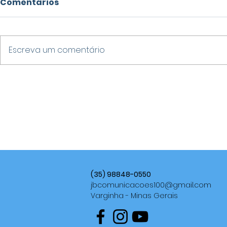
Comentários
Escreva um comentário
STF DÁ 15 DIAS PARA
FAIL SUMM
SENADORA E DEPUTADO
EMPRESÁR
EXPLICAREM ACUSAÇÕES
VARGINHA
CONTRA ALFREDO
RESSIGNIF
GASPAR EM MEIO A CRISE
DOS ERRO
NA CPMI DO INSS
EMPREEND
(35) 98848-0550
jbcomunicacoes100@gmail.com
Varginha - Minas Gerais