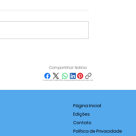
IT REÚNE
VARGINHA DESTACA-SE
IOS EM
NO IDEB 2025 E SUPERA
 PARA
MÉDIA NACIONAL NOS
Compartilhar Notícia
ICAR O PAPEL
ANOS FINAIS DO ENSINO
S NO
FUNDAMENTAL
Facebook
X (Twitter)
WhatsApp
LinkedIn
Pinterest
Copiar link
EDORISMO
Página Inicial
Edições
Contato
Política de Privacidade