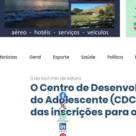
Noticias
Geral
Esporte
Saúde
Política
3 de fev.
1 min de leitura
Utilidade Pública
O Centro de Desenvo
do Adolescente (CDC
Facebook
das inscrições para o
X (Twitter)
WhatsApp
LinkedIn