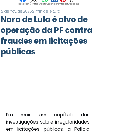
Facebook
X (Twitter)
WhatsApp
LinkedIn
Pinterest
Copiar link
12 de nov. de 2025
2 min de leitura
Nora de Lula é alvo de
operação da PF contra
fraudes em licitações
públicas
Em mais um capítulo das 
investigações sobre irregularidades 
em licitações públicas, a Polícia 