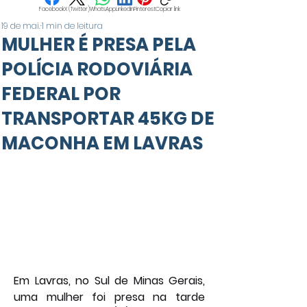
Facebook
X (Twitter)
WhatsApp
LinkedIn
Pinterest
Copiar link
19 de mai.
1 min de leitura
MULHER É PRESA PELA
POLÍCIA RODOVIÁRIA
FEDERAL POR
TRANSPORTAR 45KG DE
MACONHA EM LAVRAS
Em Lavras, no Sul de Minas Gerais, 
uma mulher foi presa na tarde 