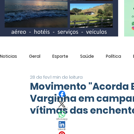
Noticias
Geral
Esporte
Saúde
Política
28 de fev.
1 min de leitura
Utilidade Pública
Movimento "Acorda B
Varginha em campan
Facebook
vítimas das enchent
X (Twitter)
WhatsApp
LinkedIn