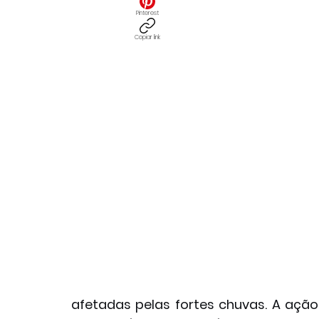
Pinterest
Copiar link
afetadas pelas fortes chuvas. A açã