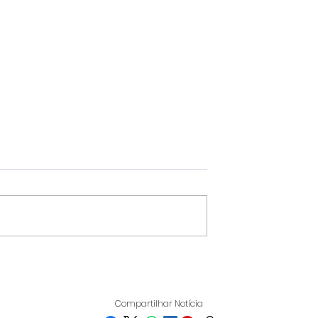
 VENCE
CÂMARA DE VARGINHA
NSE E GARANTE
HOMENAGEIA
 QUARTAS DA
PROFESSORA COM
Compartilhar Notícia