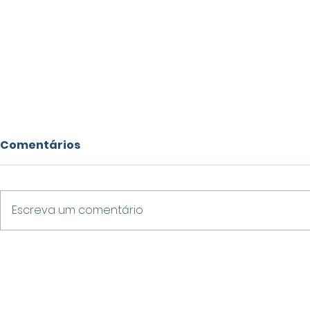
Comentários
Escreva um comentário
HOMEM É PRESO POR
CRUZEIRO
IMPORTUNAÇÃO SEXUAL
CHAPECOE
PRÓXIMO AO CAMPUS DA
VAGA NAS