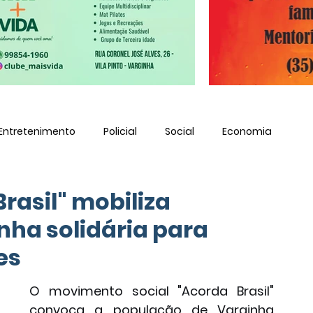
Entretenimento
Policial
Social
Economia
rasil" mobiliza
ha solidária para
es
O movimento social "Acorda Brasil" 
convoca a população de Varginha 