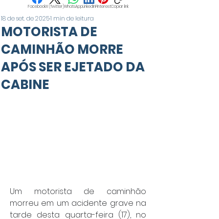
Facebook
X (Twitter)
WhatsApp
LinkedIn
Pinterest
Copiar link
18 de set. de 2025
1 min de leitura
MOTORISTA DE
CAMINHÃO MORRE
APÓS SER EJETADO DA
CABINE
Um motorista de caminhão 
morreu em um acidente grave na 
tarde desta quarta-feira (17), no 