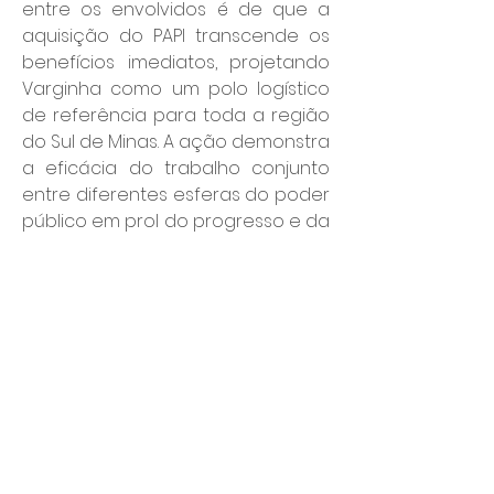
entre os envolvidos é de que a 
aquisição do PAPI transcende os 
benefícios imediatos, projetando 
Varginha como um polo logístico 
de referência para toda a região 
do Sul de Minas. A ação demonstra 
a eficácia do trabalho conjunto 
entre diferentes esferas do poder 
público em prol do progresso e da 
geração de novas oportunidades.
Por: João Bosco
Política
Geral