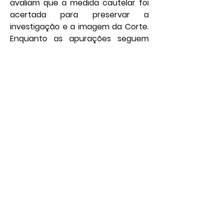
avaliam que a medida cautelar foi 
acertada para preservar a 
investigação e a imagem da Corte. 
Enquanto as apurações seguem 
seu curso, Buzzi terá seus 
processos redistribuídos para 
outros ministros, e a presidência do 
STJ deve se pronunciar 
publicamente sobre os próximos 
passos do caso, que já é 
considerado um teste para os 
mecanismos de controle interno do 
Poder Judiciário.