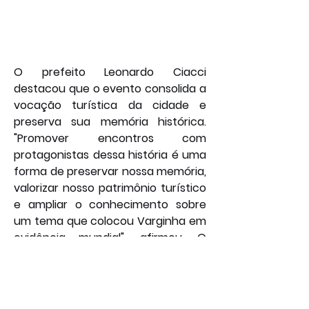
O prefeito Leonardo Ciacci 
destacou que o evento consolida a 
vocação turística da cidade e 
preserva sua memória histórica. 
"Promover encontros com 
protagonistas dessa história é uma 
forma de preservar nossa memória, 
valorizar nosso patrimônio turístico 
e ampliar o conhecimento sobre 
um tema que colocou Varginha em 
evidência mundial", afirmou. O 
secretário municipal de Turismo e 
Comércio, Marcus Madeira, 
reforçou a relevância da iniciativa: 
"Ter as presenças do Dr. Ítalo 