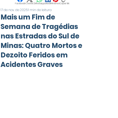
Facebook
X (Twitter)
WhatsApp
LinkedIn
Pinterest
Copiar link
17 de nov. de 2025
1 min de leitura
Mais um Fim de
Semana de Tragédias
nas Estradas do Sul de
Minas: Quatro Mortos e
Dezoito Feridos em
Acidentes Graves