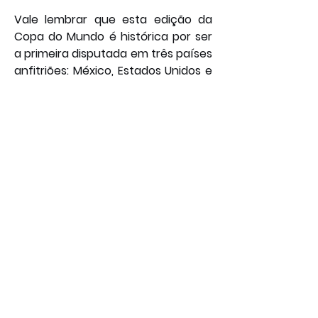
Vale lembrar que esta edição da 
Copa do Mundo é histórica por ser 
a primeira disputada em três países 
anfitriões: México, Estados Unidos e 
Canadá. Por isso, além da cerimônia 
de abertura oficial realizada no 
Estádio Azteca, outras duas 
solenidades ocorrerão ainda hoje, 
uma em solo canadense e outra 
em território norte-americano, 
reforçando o caráter continental 
do evento. A expectativa da Fifa é 
que o formato trinacional amplie o 
alcance popular da competição e 
consolide o futebol como 
fenômeno global nas próximas 
semanas.
Por: João Bosco