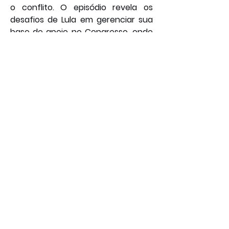
o conflito. O episódio revela os 
desafios de Lula em gerenciar sua 
base de apoio no Congresso, onde 
indicações para o STF, 
tradicionalmente usadas como 
instrumento de barganha política, 
podem desencadear reações 
capazes de comprometer a 
agenda econômica e a 
governabilidade. O desfecho desta 
disputa deverá definir os rumos da 
relação entre o Executivo e o 
Legislativo nos próximos meses. 
Por: João Bosco
Foto: Redes Sociais
Social
Política
Geral