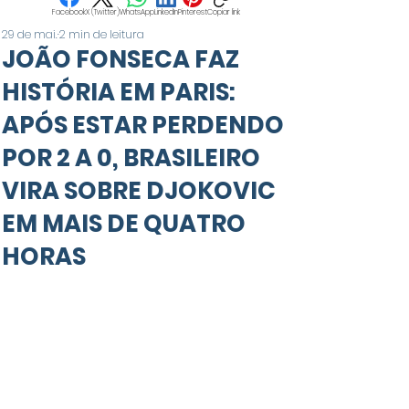
Facebook
X (Twitter)
WhatsApp
LinkedIn
Pinterest
Copiar link
29 de mai.
2 min de leitura
JOÃO FONSECA FAZ
HISTÓRIA EM PARIS:
APÓS ESTAR PERDENDO
POR 2 A 0, BRASILEIRO
VIRA SOBRE DJOKOVIC
EM MAIS DE QUATRO
HORAS