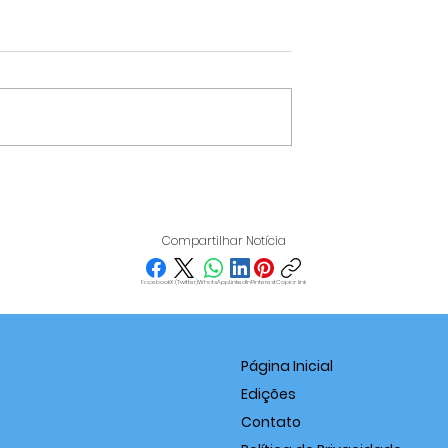
IT REÚNE
VARGINHA DESTACA-SE
IOS EM
NO IDEB 2025 E SUPERA
 PARA
MÉDIA NACIONAL NOS
Compartilhar Notícia
ICAR O PAPEL
ANOS FINAIS DO ENSINO
S NO
FUNDAMENTAL
Facebook
X (Twitter)
WhatsApp
LinkedIn
Pinterest
Copiar link
EDORISMO
Página Inicial
Edições
Contato