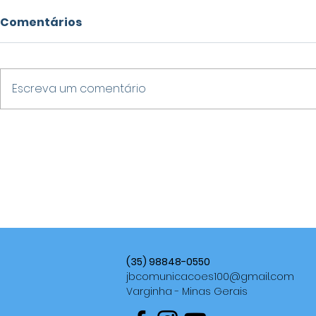
Comentários
Escreva um comentário
CÂMARA DE VARGINHA
SERVIÇOS 
HOMENAGEIA
MANUTEN
PROFESSORA COM
AVAÇAM E
COMENDA DO MÉRITO
COM MUTI
EDUCACIONAL
BAIRROS
(35) 98848-0550
jbcomunicacoes100@gmail.com
Varginha - Minas Gerais