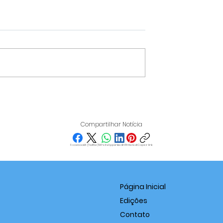
DE
SERVIDORA PÚBLICA DE
ÇÃO URBANA
TRÊS PONTAS É PRESA
M VARGINHA
POR SUSPEITA DE DESVI
Compartilhar Notícia
RÃO EM OITO
DE R$ 2,7 MILHÕES DOS
COFRES MUNICIPAIS
Facebook
X (Twitter)
WhatsApp
LinkedIn
Pinterest
Copiar link
Página Inicial
Edições
Contato